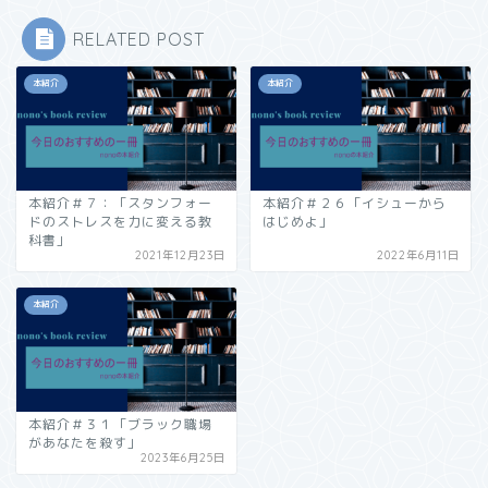
RELATED POST
本紹介
本紹介
本紹介＃７：「スタンフォー
本紹介＃２６「イシューから
ドのストレスを力に変える教
はじめよ」
科書」
2021年12月23日
2022年6月11日
本紹介
本紹介＃３１「ブラック職場
があなたを殺す」
2023年6月25日