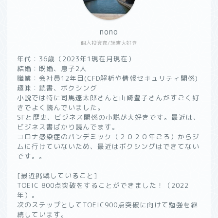
nono
個人投資家/読書大好き
年代：36歳（2023年1現在月現在）
結婚：既婚、息子2人
職業：会社員12年目(CFD解析や情報セキュリティ関係)
趣味：読書、ボクシング
小説では特に司馬遼太郎さんと山崎豊子さんがすごく好
きでよく読んでいました。
SFと歴史、ビジネス関係の小説が大好きです。最近は、
ビジネス書ばかり読んでます。
コロナ感染症のパンデミック（２０２０年ごろ）からジ
ムに行けていないため、最近はボクシングはできてない
です。。
[最近挑戦していること]
TOEIC 800点突破をすることができました！（2022
年）。
次のステップとしてTOEIC900点突破に向けて勉強を継
続しています。