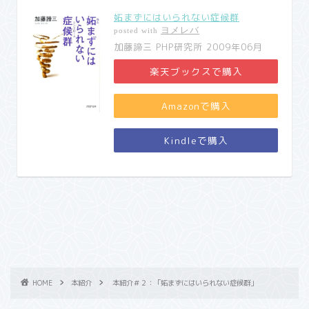
妬まずにはいられない症候群
ヨメレバ
posted with
加藤諦三 PHP研究所 2009年06月
楽天ブックスで購入
Amazonで購入
Kindleで購入
HOME
本紹介
本紹介＃２：「妬まずにはいられない症候群」