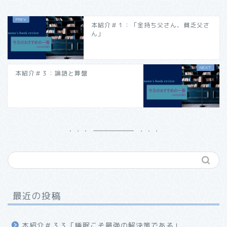
本紹介＃１：「金持ち父さん、貧乏父さ
ん」
本紹介＃３：論語と算盤
最近の投稿
本紹介＃３３「睡眠こそ最強の解決策である」