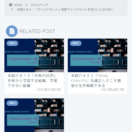
HOME
スキルアップ
本紹介＃４：「マインドセット」成長マインドセットを持つことが大切！
RELATED POST
本紹介
本紹介
本紹介＃１３「失敗の科学」
本紹介＃３２「Think
失敗から学習する組織、学習
CIVILITY」礼儀正しさこそ最
できない組織
強の生存戦略である
2021年12月31日
2023年6月27日
本紹介