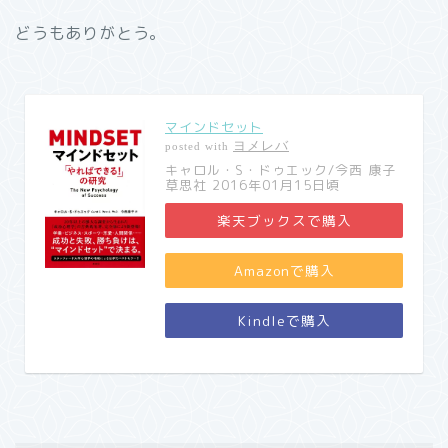
どうもありがとう。
マインドセット
ヨメレバ
posted with
キャロル・S・ドゥエック/今西 康子
草思社 2016年01月15日頃
楽天ブックスで購入
Amazonで購入
Kindleで購入