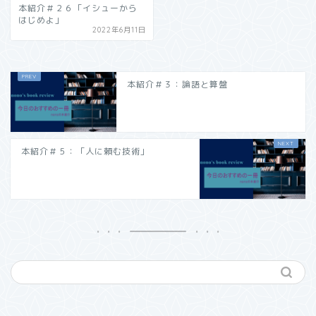
本紹介＃２６「イシューから
はじめよ」
2022年6月11日
本紹介＃３：論語と算盤
本紹介＃５：「人に頼む技術」